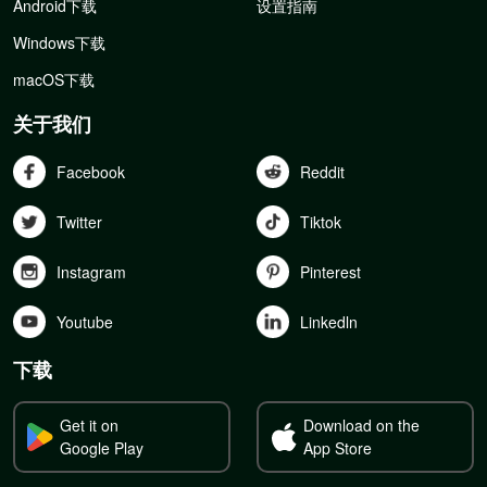
Android下载
设置指南
Windows下载
macOS下载
关于我们
Facebook
Reddit
Twitter
Tiktok
Instagram
Pinterest
Youtube
Linkedln
下载
Get it on
Download on the
Google Play
App Store